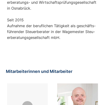
er­be­ra­tungs- und Wirt­schafts­prü­fungs­ge­sell­schaft
in Os­na­brück.
Seit 2015
Auf­nah­me der be­ruf­li­chen Tä­tig­keit als ge­schäfts­
füh­ren­der Steu­er­be­ra­ter in der Wa­ge­mes­ter Steu­
er­be­ra­tungs­ge­sell­schaft mbH.
Mitarbeiterinnen und Mitarbeiter