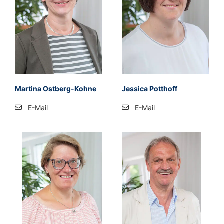
Mar­ti­na Ost­berg-Koh­ne
Jes­si­ca Pott­hoff
E-Mail
E-Mail