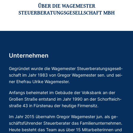
ÜBER DIE WAGEMESTER
STEUERBERATUNGSGESELLSCHAFT MBH
Unternehmen
Ge­grün­det wurde die Wa­ge­mes­ter Steu­er­be­ra­tungs­ge­sell­
schaft im Jahr 1983 von Gre­gor Wa­ge­mes­ter sen. und sei­
ner Ehe­frau Ul­ri­ke Wa­ge­mes­ter.
An­fangs be­hei­ma­tet im Ge­bäu­de der Volks­bank an der
Gro­ßen Stra­ße ent­stand im Jahr 1990 an der Schorf­teich­
stra­ße 43 in Fürs­ten­au der heu­ti­ge Fir­men­sitz.
Im Jahr 2015 über­nahm Gre­gor Wa­ge­mes­ter jun. als ge­
schäfts­füh­ren­der Steu­er­be­ra­ter das Fa­mi­li­en­un­ter­neh­men.
Heute be­steht das Team aus über 15 Mit­ar­bei­te­rin­nen und