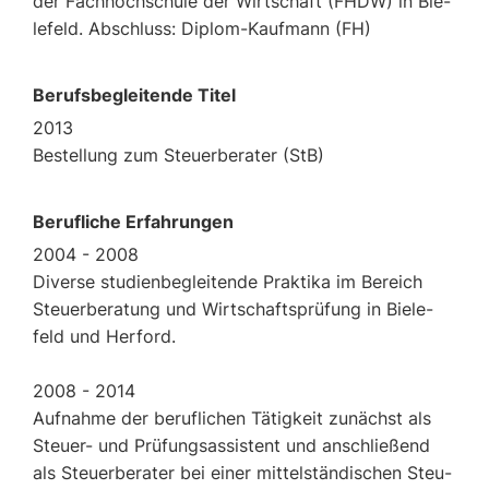
der Fach­hoch­schu­le der Wirt­schaft (FHDW) in Bie­
le­feld. Ab­schluss: Di­plom-Kauf­mann (FH)
Be­rufs­be­glei­ten­de Titel
2013
Be­stel­lung zum Steu­er­be­ra­ter (StB)
Be­ruf­li­che Er­fah­run­gen
2004 - 2008
Di­ver­se stu­di­en­be­glei­ten­de Prak­ti­ka im Be­reich
Steu­er­be­ra­tung und Wirt­schafts­prü­fung in Bie­le­
feld und Her­ford.
2008 - 2014
Auf­nah­me der be­ruf­li­chen Tä­tig­keit zu­nächst als
Steu­er- und Prü­fungs­as­sis­tent und an­schlie­ßend
als Steu­er­be­ra­ter bei einer mit­tel­stän­di­schen Steu­