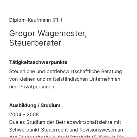
Diplom-Kaufmann (FH)
Gregor Wagemester,
Steuerberater
Tä­tig­keits­schwer­punk­te
Steu­er­li­che und be­triebs­wirt­schaft­li­che Be­ra­tung
von klei­nen und mit­tel­stän­di­schen Un­ter­neh­men
und Pri­vat­per­so­nen.
Aus­bil­dung / Stu­di­um
2004 - 2008
Dua­les Stu­di­um der Be­triebs­wirt­schafts­leh­re mit
Schwer­punkt Steu­er­recht und Re­vi­si­ons­we­sen an